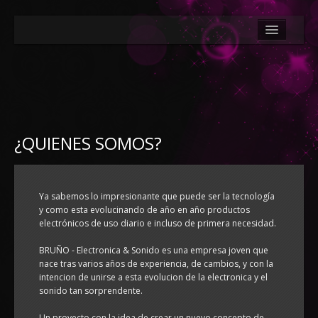
INICIO
¿QUIENES SOMOS?
¿QUÉ HACEMOS?
¿QUIENES SOMOS?
¿DÓNDE ESTAMOS?
GALERÍA
Ya sabemos lo impresionante que puede ser la tecnología
y como esta evolucinando de año en año productos
ACTUALIDAD
electrónicos de uso diario e incluso de primera necesidad.
CONTACTO
BRUÑO - Electronica & Sonido es una empresa joven que
nace tras varios años de experiencia, de cambios, y con la
intencion de unirse a esta evolucion de la electronica y el
sonido tan sorprendente.
Un proyecto con la idea de crear un nuevo concepto de